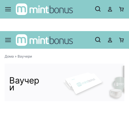
Регистрирај се
Регистрирај се и добиј 50 поени!
Дома
»
Ваучери
Ваучер
и