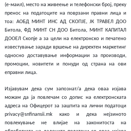
(е-маил),
место
на
живеење и телефонски
број,
преку
пренос на податоците на поврзани правни лица и
тоа: АОБД МИНТ ИНС АД СКОПЈЕ, ЈК ТРАВЕЛ ДОО
Битола, ФД МИНТ СН ДОО Битола, МИНТ КАПИТАЛ
ДООЕЛ Скопје а
за
цели
на
електронско
и печатено
известување
заради
вршење
на
директен
маркетинг
односно
доставување
информации
за
производи,
промоции, новитети и понуди
од страна на ови
еправни лица.
Изјавувам дека сум запознат/а дека оваа изјава
можам да ја повлечам со допис на електронската
адреса на Офицерот за заштита на лични податоци
privacy@snfinansii.mk
како и дека нејзиното
повлекување не влијае на законитоста на