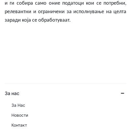
и ги
собира
само
оние
податоци
кои
се
потребни,
релевантни и
о
граничени
за
исполнување
на
целта
заради
која
се
обработуваат.
За нас
За Нас
Новости
Контакт