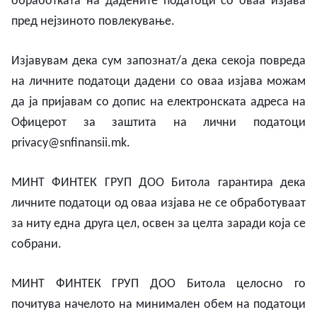
обработката на дадените податоци со оваа изјава
пред нејзиното повлекување.
Изјавувам дека сум запознат/а дека секоја повреда
на личните податоци дадени со оваа изјава можам
да ја пријавам со допис на електронската адреса на
Офицерот за заштита на лични податоци
privacy@snfinansii.mk
.
МИНТ ФИНТЕК ГРУП ДОО Битола гарантира дека
личните податоци
од оваа изјава
не се обработуваат
за ниту една друга цел, освен
за
целта
заради
која
се
собрани.
МИНТ ФИНТЕК ГРУП ДОО Битола
целосно
го
почитува
начелото
на
минимален
обем
на
податоци