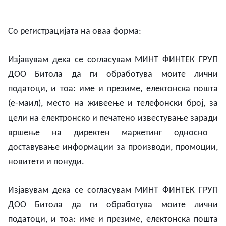
Со регистрацијата на оваа форма:
Изјавувам
дека
се
согласувам
МИНТ ФИНТЕК ГРУП
ДОО Битола
да
ги
обработува
моите
лични
податоци, и тоа: име и презиме, електонска
пошта
(е-маил),
место
на
живеење и телефонски
број, за
цели
на
електронско
и печатено
известување
заради
вршење
на
директен
маркетинг
односно
доставување
информации
за
производи, промоции,
новитети и понуди
.
Изјавувам
дека
се
согласувам
МИНТ ФИНТЕК ГРУП
ДОО Битола
да
ги
обработува
моите
лични
податоци, и тоа: име и презиме, електонска
пошта